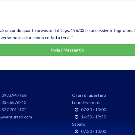
li secondo quanto previsto dal D.lgs. 196/03 e successive integrazioni. I 
verranno in alcun modo ceduti a terzi.
*
Invia il Messaggio
.0933.947966
Orari di apertura
.335.6576813
Lunedì-venerdì
.327.7011102
07:30 / 13:00
o@venturasrl.com
14:30 / 19:30
Sabato
07:30 / 13:00