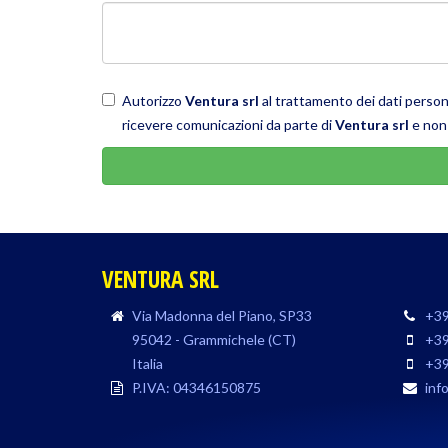
Autorizzo
Ventura srl
al trattamento dei dati persona
ricevere comunicazioni da parte di
Ventura srl
e non 
VENTURA SRL
Via Madonna del Piano, SP33
+39
95042 - Grammichele (CT)
+39
Italia
+39
P.IVA: 04346150875
inf